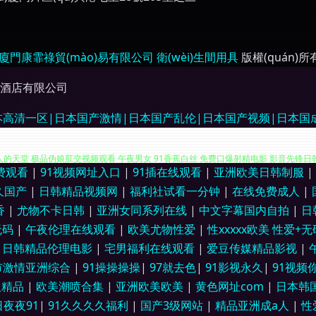
廈門康霏祿貿(mào)易有限公司
衛(wèi)生間用具
版權(quán)所
酒店有限公司
高清一区|日本国产激情|日本国产乱伦|日本国产视频|日本国成
费观看
|
91视频网址入口
|
91插在线观看
|
亚洲欧美日韩制服
|
娘视频网站 日本123不卡 91大神h免费在线 福利国产三级av 色墦基地 91男女视频 
久国产
|
日韩精品视频网
|
福利社试看一分钟
|
在线免费成人
|
香
|
尤物不卡日韩
|
亚洲女同系列在线
|
中文字幕国内自拍
|
日
人的天堂 极品伪娘肛交视频观看 午夜男女 91香蕉白丝 免费口爆射精电影 影音先锋日韩
无码
|
午夜伦理在线观看
|
欧美尤物性爱
|
性xxxxx欧美 性爱+
|
日韩精品伦理电影
|
宅男福利在线观看
|
爱豆传媒精品影视
|
香蕉狼人影视 91黑料在线视频黑丝 传媒视频在线看 欧美亚洲春色 91国产丝袜射精 国
市激情亚洲综合
|
91操操操操
|
97就去色
|
91影视永久
|
91视频
久草福利在线 先锋影音少女资源 91网站免费视频网页版 91国精产品 成人极品色色 日
人精品
|
欧美潮喷合集
|
亚洲欧美欧美
|
黄色网址com
|
日本韩
日夜夜91
|
91久久久久福利
|
国产3级网站
|
精品亚洲成a人
|
性