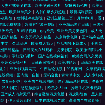
资源网 四虎最新跳转麻豆 wwwAV玖玖 午夜精品久久麻豆 超碰碰av导航
|
人妻丝袜美腿在线
|
欧美孕妇三级片
|
家庭教师伦理
|
欧美日
9色堂
|
欧美丝袜美女
|
内射白嫩少妇超碰
|
最新福利影院
|
国产
美日韩特黄色成性 91亚色网页版 青娱乐91伦理 91网在线看 人人妻99人
午夜影院
|
福利社深夜影院
|
亚洲主播第二页
|
月婷婷6月丁香
|
在线免费视频
|
超清有字幕完整版
|
亚洲精品国产日韩
|
三级性
萌白酱国产在线 豆花网站免费看在线看 91国内在线观看 男女福利视频 91
亚洲欧美
|
91精品视频
|
gay欧美
|
亚州欧美另类色图
|
成人免
91丝袜自慰在线观看 色多多在线 传媒Av天堂 亚洲天堂网2026 久久国产
人国产精品
|
中文无码久久精品
|
东京热黄色网
|
国产福利在线
清中文
|
久草乱码
|
欧美成人15p
|
丝瓜视频下载成人
|
手机凤
选久久 91九色熟女旧板 日韩欧yellow网 成人不卡视频免费观看 性欧美
亚洲日韩精品
|
日韩美女在线观看
|
另类影院
|
欧美激情图片小
费电影
|
孕妇无码毛片
|
国产在线视频福利
|
欧美女同久久另类
区二区 92恋足园 微拍福利电影 豆花91熟女 中日欧韩高清在线 久久有精
|
亚州欧美福利片
|
日韩夜间福利
|
欧美理论片
|
日韩欧美在线
理片
|
亚洲影视网网页
|
午夜理论视频
|
91视频网
|
久草视频福
源大全 91传媒官网 久久国产久 久草视频在线网 极品黑丝啪啪免费观看 91
在线视频
|
国内第一自拍
|
无码合集
|
青青草中文
|
成人少妇视
社试看三分钟
|
亚洲国产视频网站
|
国产精品系列在线
|
午夜福
本无码免费视频 九一岛国爱 91情侣视频
|
私人影院
|
悠悠瑟瑟福利
|
欧美女人bb
|
操逼手机不卡视频
|
|
国产成人内射无码
|
综合激情四房色播
|
四虎影院色
|
黑人伦
网站
|
伊人黄片影院
|
日本在线视频导航
|
高清国产在线直播
|