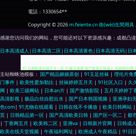
電話：1330654**
Copyright © 2026
m.feiente.cn
衛(wèi)生間用具
感谢您访问我们的网站，您可能还对以下资源感兴趣：成都凸读
日本高清成人|日本高清二区|日本高清黄色|日本高清无码|日本
主站蜘蛛池模板：
国产精品媚娘原创
|
91玉足丝袜
|
理伦片免
亚州人人色 性生活剧场 黑丝91 探花日本学生 91色蝌蚪真实 国产TS伪
门事件
|
欧美性爱加勒比
|
丝袜婷婷五月天
|
91社区入口
|
久
网
|
欧美三级网站
|
日本an片
|
国产激情影院
|
五月天婷婷丁
97 日韩欧美在线不卡一区 91麻豆视屏 国产欧美日韩成人 色婷婷AV男
高清影视
|
极品白丝自慰出水
|
国产日本韩国视频
|
亚洲孕妇
色com
|
91尤物在线观看
|
日韩在线不卡播放
|
欧美日韩网站
91起碰在线观看 黑丝美女巨乳 五月婷婷六月花 91校花在线观看 久久
页
|
日韩精品第一区
|
国产高清欧美日韩
|
国产区一区二
|
都
看 午夜精品久久麻豆 97视频资源总站 人妻八页 91另类精品日韩欧美 
|
丁香网五月
|
欧美韩二区
|
亚洲va
|
日韩新片官网
|
日韩成
欧美在线天堂视频
|
午夜福利网址
|
欧洲成人午夜精品
|
91日