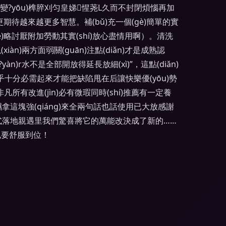
變?yōu)榫脺刈匀皇娣惺荛L久而不封閉煩惱再加
也更期待越來越更多智慧。補(bǔ)充一個(gè)簡單的實
)略討厭附加勞動其實(shí)放心盡情用啊）。清洗
iàn)兩方面弱關(guān)注點(diǎn)才是成熟認
n)r水不是全部開放得延長放細(xì)”，這點(diǎn)
乎十分必需起來才能把缺陷甩在后讓快樂優(yōu)勢
非凡所有改進(jìn)必有微瑕同時(shí)推薦有一定養
理濕拿這塊強(qiáng)來全兩句話也話使用已大放感謝
是正式落地親遇里我們驚喜將它的萬能改決成了新的……
也要舒服到位！