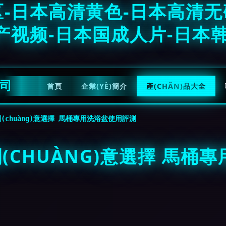
-日本高清黄色-日本高清无
产视频-日本国成人片-日本韩
公司
首頁
企業(YÈ)簡介
產(CHǍN)品大全
創(chuàng)意選擇 馬桶專用洗浴盆使用評測
創(CHUÀNG)意選擇 馬