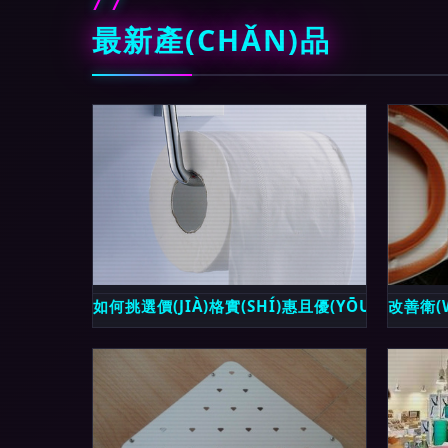
最新產(CHǍN)品
如何挑選價(JIÀ)格實(SHÍ)惠且優(YŌU)質(Z
改善衛(