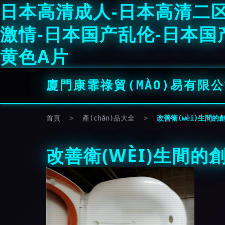
日本高清成人-日本高清二区
激情-日本国产乱伦-日本国
黄色A片
廈門康霏祿貿(MÀO)易有限
首頁
>
產(chǎn)品大全
>
改善衛(wèi)生間的
改善衛(WÈI)生間的