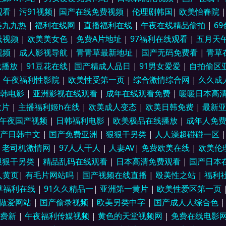
放在线 四虎影院三线 Www久草 五月婷婷激情网 传媒视频在线观看 四虎影音 av先锋
观看
|
污91视频
|
国产在线免费视频
|
伦理剧韩国
|
欧美怡春院
美九九热
|
福利在线网
|
直播福利在线
|
午夜在线精品偷拍
|
6
1人妻超碰 亚洲欧美福利导航 五月婷婷欧美色日韩 国产自慰网站在线观看 91精品专区 欧
线视频
|
欧美美女色
|
免费A片地址
|
97福利在线观看
|
五月天
视频
|
成人影视导航
|
青青草最新地址
|
国产无码免费看
|
青草
视频 波多野结依无码视频 先锋影音色色 福利91在线 中文字幕少妇三区 狠狠肏COM 
线播放
|
91豆花在线
|
国产精成人品日
|
91男女爱爱
|
自拍偷区
片 东方AV成人视 91伊人橘子 亚洲情色天堂 国内产品免费 91豆花tv 九一一二三社区 
|
午夜福利性影院
|
欧美性受第一页
|
综合激情综合网
|
久久成
日韩电影
|
亚洲影视在线观看
|
成年在线观看免费
|
暖暖日本高
 久久欧洲精品 91免免费版黄完整 欧美亚洲在线 大香蕉岛国片 综合激情狠 久久国产精
大片
|
主播福利姬h在线
|
欧美成人变态
|
欧美日韩免费
|
最新
午夜国产视频
|
日韩福利电影
|
欧美极品在线播放
|
成年人免
人人靠 伊人九九五五 人妖h片软件 国产传媒福利专区 91传媒免费看 久久字幕爆乳一
国产日韩中文
|
国产免费亚洲
|
狠狠干另类
|
人人澡超碰碰一区
|
老司机激情网
|
97人人干人
|
人妻AV
|
免费欧美在线
|
欧美伦
色频在线 91麻花果冻加工厂 欧美综合色 99久热re在线品种 天天肏月月干 国产av资
狠狠干另类
|
精品乱码在线观看
|
日本高清免费观看
|
国产日本
人黄页
|
有毛片网站吗
|
国产视频在线直播
|
殴美性之站
|
福利
12 影音先锋中文字幕亚洲 激情婷婷色园 91热播社区 日本www青青草 操逼色播 一
草福利在线
|
91久久精品一
|
亚洲第一黄片
|
欧美性爱区第一页
色做爱网站
|
国产偷录视频
|
欧美另类中字
|
国产成人人综合色
免费新
|
午夜福利传媒视频
|
黄色的天堂视频网
|
免费在线电影