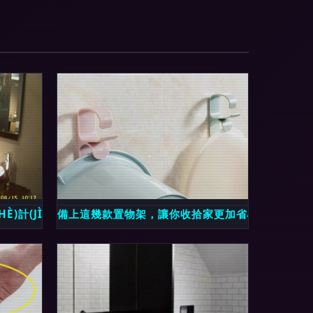
SHÈ)計(JÌ) 功能與美學(XUÉ)的完美融合
備上這幾款置物架，讓你收拾家更加省心省力——衛(