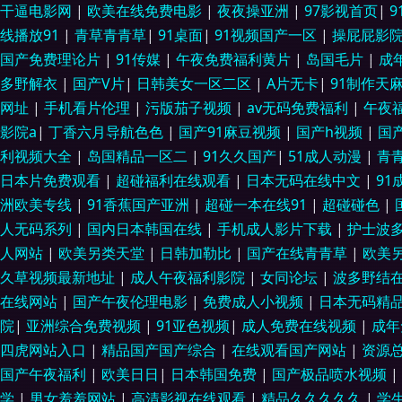
国产精品免费99 色情影院 91丝袜视频国产 久久福利10000 午夜国产
干逼电影网
|
欧美在线免费电影
|
夜夜操亚洲
|
97影视首页
|
线播放91
|
青草青青草
|
91桌面
|
91视频国产一区
|
操屁屁影
做爱视频 性爱网男人的天堂 92福利视频网 久久欧洲精品 伊人草久久 操
国产免费理论片
|
91传媒
|
午夜免费福利黄片
|
岛国毛片
|
成
多野解衣
|
国产V片
|
日韩美女一区二区
|
A片无卡
|
91制作天
91操操操 成人A大片 日本亚洲天堂日本国产 91精品大香蕉 免费av在线
网址
|
手机看片伦理
|
污版茄子视频
|
av无码免费福利
|
午夜
影院a
|
丁香六月导航色色
|
国产91麻豆视频
|
国产h视频
|
国
网站在线观看 亚欧伦理导航 WWW成人 欧美日韩综合在线 91干逼电影
利视频大全
|
岛国精品一区二
|
91久久国产
|
51成人动漫
|
青
日本片免费观看
|
超碰福利在线观看
|
日本无码在线中文
|
9
AV AV网站免费在线观看 国产欧美成人麻豆久久 亚洲色色婷婷 超碰91人
洲欧美专线
|
91香蕉国产亚洲
|
超碰一本在线91
|
超碰碰色
|
二区 香蕉五月伊人TV 国产影院在线观看 伊人青青大香蕉艹 传媒视频福利
人无码系列
|
国内日本韩国在线
|
手机成人影片下载
|
护士波
人网站
|
欧美另类天堂
|
日韩加勒比
|
国产在线青青草
|
欧美
丁香五月国产 五月天黄色网 老湿机69副利区 不卡AV福利 深夜小视频 
久草视频最新地址
|
成人午夜福利影院
|
女同论坛
|
波多野结
在线网站
|
国产午夜伦理电影
|
免费成人小视频
|
日本无码精
影音先锋人妻站 国产夫妻自拍A片 性福AV 超碰91视觉 色四房夜天 91
院
|
亚洲综合免费视频
|
91亚色视频
|
成人免费在线视频
|
成年
四虎网站入口
|
精品国产国产综合
|
在线观看国产网站
|
资源
人人 老司机美国十八 91黑丝在线导航 黄色吊嗨78区内射 69视频 九九
国产午夜福利
|
欧美日日
|
日本韩国免费
|
国产极品喷水视频
|
学
|
男女羞羞网站
|
高清影视在线观看
|
精品久久久久久
|
学