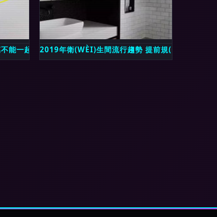
萬不能一起用，會產(CHǍN)生毒氣，快告訴老媽
2019年衛(WÈI)生間流行趨勢 提前規(GUĪ)劃避免
)