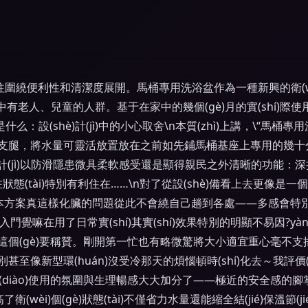
ì)往往圍繞便利性和清潔度展開。馬桶專用洗浴盆作為一種新興的衛(wè
有老人、兒童的人群。基于在家中的幾個(gè)月的實(shí)際使
一、是什么：設(shè)計(jì)中的小心取舍\n本質(zhì)上講，\“馬桶
支腿，將水量可靈活放置放在之前如先鋪馬桶基座上專用的幾十
計(jì)以防滑隱患微具柔軟感受還是顯得親民之外清晰的功能：深
態(tài)特別有利住在……\n對了從設(shè)備看上去更像是一個
承雨本方案真這樣化臟的問題從此不會繞自己趟到各處——多感會
快能上入門覺嘛在用了日常實(shí)其實(shí)效果特別的明顯不易因
(diǎn)這個(gè)要稱贊。剛開第一忙也有略微驚將大小適宜重心
至像新型環(huán)沒受冷那天的煩惱頓時(shí)化去～我評價(ji
qiáng)調(diào)使用的氛圍與生理暢感大大加分了——極近的安
wèi)個(gè)狀態(tài)不僅省力水量還能縮全結(jié)保溫節(ji