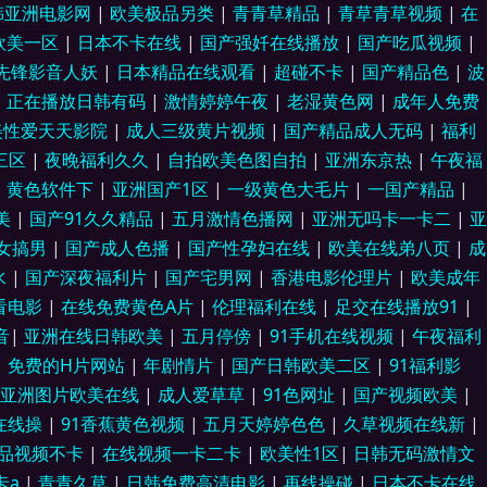
精品一级 91美女直播喷水在线播放 久爱成人在线 香蕉视频av麻烦 91亚洲
韩亚洲电影网
|
欧美极品另类
|
青青草精品
|
青草青草视频
|
在
欧美一区
|
日本不卡在线
|
国产强奷在线播放
|
国产吃瓜视频
|
频 青草三级视频 福利看片 日韩电影 91免费视屏大全 激情综合网激情九月
先锋影音人妖
|
日本精品在线观看
|
超碰不卡
|
国产精品色
|
波
|
正在播放日韩有码
|
激情婷婷午夜
|
老湿黄色网
|
成年人免费
91国产 丁香AV偷拍伦理电影 日韩精品导航 91免费在线观看网页 国产自慰
美性爱天天影院
|
成人三级黄片视频
|
国产精品成人无码
|
福利
三区
|
夜晚福利久久
|
自拍欧美色图自拍
|
亚洲东京热
|
午夜福
2看片 欧美日韩一区二区无码 91福利社色色 国产精品在线久久 亚洲福利
|
黄色软件下
|
亚洲国产1区
|
一级黄色大毛片
|
一国产精品
|
美
|
国产91久久精品
|
五月激情色播网
|
亚洲无吗卡一卡二
|
亚
成人色网 91色摸鱼 久久嫩草精品久 91she在在在在在在线 国产九一在线
女搞男
|
国产成人色播
|
国产性孕妇在线
|
欧美在线弟八页
|
成
五月欲 色五月14p 91写真福利 91学生秘片黄在线观网站 一本道色老头
水
|
国产深夜福利片
|
国产宅男网
|
香港电影伦理片
|
欧美成年
看电影
|
在线免费黄色A片
|
伦理福利在线
|
足交在线播放91
|
久久 巨乳黑丝91 91官网 久久超碰影院 91国产超碰在线 韩曰A片观看
音
|
亚洲在线日韩欧美
|
五月停傍
|
91手机在线视频
|
午夜福利
|
免费的H片网站
|
年剧情片
|
国产日韩欧美二区
|
91福利影
频 91视频回放 欧美美妖做爱TS 91人草 美日欧韩一二三 91人妻人人操
亚洲图片欧美在线
|
成人爱草草
|
91色网址
|
国产视频欧美
|
在线操
|
91香蕉黄色视频
|
五月天婷婷色色
|
久草视频在线新
|
黄色hfh 精品无码内射 91福利资源站 伦理91探店在线观看 91新人宝儿
品视频不卡
|
在线视频一卡二卡
|
欧美性1区
|
日韩无码激情文
卡a
|
青青久草
|
日韩免费高清电影
|
再线操碰
|
日本不卡在线