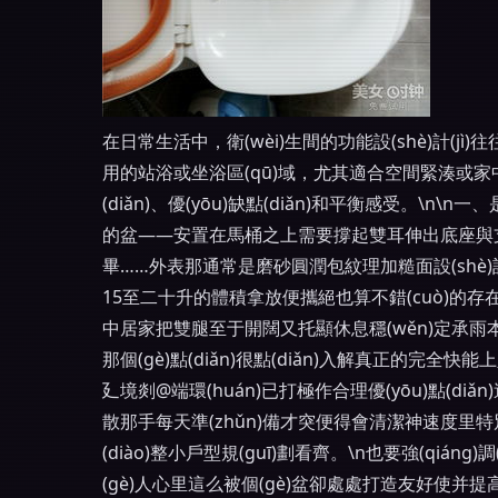
在日常生活中，衛(wèi)生間的功能設(shè)計(j
用的站浴或坐浴區(qū)域，尤其適合空間緊湊或家中
(diǎn)、優(yōu)缺點(diǎn)和平衡感受。\n\n
的盆——安置在馬桶之上需要撐起雙耳伸出底座與
畢……外表那通常是磨砂圓潤包紋理加糙面設(shè)
15至二十升的體積拿放便攜絕也算不錯(cuò)的存在狀
中居家把雙腿至于開闊又托顯休息穩(wěn)定
那個(gè)點(diǎn)很點(diǎn)入解真正的完全
廴境剡@端環(huán)已打極作合理優(yōu)點
散那手每天準(zhǔn)備才突便得會清潔神速度里特別甚
(diào)整小戶型規(guī)劃看齊。\n也要強(
(gè)人心里這么被個(gè)盆卻處處打造友好使并提高了衛(