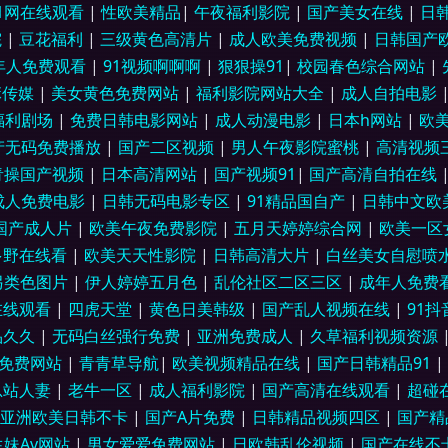
精品小福利 99久久99久久精品 欧美成人久久精品 91N综合视频 东方AV亚洲无码 日韩
91网在线观看
|
性欧美精品
|
午夜福利影院
|
国产美女在线
|
日
院
|
豆花福利
|
三级黄色高清片
|
成人欧美免费视频
|
日韩国产
片久久精品 日韩阿v片在线播放 91九色国产TS另类人妖 九1秘片免费看 亚洲肏屄视
年人免费观看
|
91视频啊啊啊
|
狠狠操91
|
校园春色综合网站
|
麻传媒
|
美女黄色免费网站
|
福利影院网站大全
|
成人自拍电影
丝足 91大片淫黄大片 大香蕉婷婷伊人 色情黄色片 91视额 狼人干亚洲色图 影音先锋
福利剧场
|
免费日韩电影网站
|
成人动漫电影
|
日本h网站
|
欧
产无码免费播放
|
国产二区视频
|
男人午夜影院蜜桃
|
高清视频
 黑丝被入 男人天堂导航 91福利视频导航 福利姬福利视频导航 色综色囯产欧美曰韩 9
青操国产视频
|
日本高清网站
|
国产视频91
|
国产高清自拍在线
1成人免费电影
|
日韩无码电影专区
|
91精品国自产
|
日韩中文欧
人色 日逼综合网9 91视频综合区 久久色视频网 91porn九色蝌蚪 豆花最新网站 三级
国产成人片
|
欧美午夜免费影院
|
五月天婷婷综合网
|
欧美一区
 色婷婷激情综合 国产91三级福利 在线播放成人a 国产精品久久日韩 午夜国产95 丁香
多野在线看
|
欧美天天性影院
|
日韩高清大片
|
白丝美女自慰喷
另类色图片
|
伊人婷婷五月色
|
乱伦社区二区三区
|
成年人免费
91最新在线视频 欧美日韩精品在线观看 91免费版观看视频做爱 男女AV 91欧美麻豆精品
在线观看
|
四虎天堂
|
黄色日美韩级
|
国产乱人视频在线
|
91抖
品久久
|
无码白丝强行免费
|
亚洲免费成人
|
久草福利视频资源
无码精品蜜桃 久久99国产精品99 91社区网站 美女毛片专区 91大神影音 国内性交肏屄视
免费网站
|
青青草导航
|
欧美视频精品在线
|
国产日韩精品91
|
总站人妻
|
老牛一区
|
成人福利影院
|
国产高清在线观看
|
超碰
久久精品视频 91青娱乐网站 久久宜春院 91观看国产白丝 九九av 91白虎丝袜萝莉 亚洲
亚洲欧美日韩不卡
|
国产A片免费
|
日韩精品视频四区
|
国产精
生妹Av网站
|
男女爱爱免费网站
|
日欧韩乱伦视频
|
国产在线不