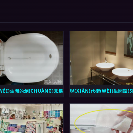
HÌ)的衛(WÈI)生間用品？溫州綠意衛(WÈI)浴給出暖心答案
WÈI)生間的創(CHUÀNG)意選擇 馬桶專用洗浴盆使用評測
現(XIÀN)代衛(WÈI)生間設(