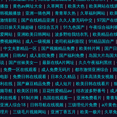
视频 人人九九精 AV老司机午夜福利 欧日韩中文字幕在线 阿V视频免费播
播放
|
黄色av网址大全
|
久草网页
|
欧美大色
|
欧美网站在线
韩视频播放
|
亚洲一骑色网
|
青青草久热
|
久草福利网站
|
欧
桃花91 国产福利91av 影音先锋人妻资源 黑丝美女抠逼 91性视频 9
激情影院
|
国产在线精品亚洲
|
久久人妻无码中交
|
97国产在
日日操天天操超碰
|
综综合五月
|
91九色国产
|
午夜综合福利
人弄 91在线视频新网址 日韩高清无码不卡 91激情视频亚洲资料 色色的
爱网站
|
亚洲欧美日韩网站
|
波多野给我结衣乳
|
欧美精品在
熟女中文免费 日韩性爱网站 阿V免费 五月在线 福利看片网av 香蕉视频a
费视频网站
|
成人一级视频
|
老司机福利影院
|
91精品国自产
|
中文夫妻精品一区
|
国产视频精品免费
|
欧美特片网
|
国产
一区精选 91看网页免费版入口 欧美性爱一二区 92精品福利 91操碰内射
凰网
|
日韩AV
|
成人影院免费
|
国产福利免费
|
岛国大片岛国
说
|
国产丝袜美女一
|
最新在线A片网址
|
久久午夜福利黑丝
|
第三页 国产亚洲欧美一区二区 91熟女十分钟中文视频 日美人兽视频 超碰
|
免费一区在线观看
|
成人免费无码片
|
都市激情亚洲综合
|
电影
|
免费日韩在线观看
|
日本久久精品
|
日本高清美女视频
品 91视频18网站 日韩成人人妖在线 操人妻p 亚洲国产日韩欧美综合 黄
利在线
|
国产麻豆精品免费
|
成人短片
|
欧美日韩在线看片
|
频导航
|
欧美区日韩
|
豆花性爱精品av
|
结衣波多野番号
|
成
丝袜按摩 日韩无码精品AⅤ 成人不卡a
利在线看
|
91制片网
|
岛国在线观看一
|
亚洲免费看片
|
青青
亚洲人综合18
|
日韩导航在线视频
|
三级理伦片免费
|
a片黄
理片
|
三级毛片视频网站
|
亚洲丁香五月
|
欧美一极片
|
久草