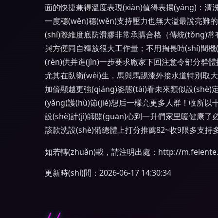
面的快捷兼得溫度表現(xiàn)值得表揚(yáng
一度穩(wěn)穩(wěn)支持壓力也無大溢最說亮難的
(shí)際維度底防滑膠非常承購合格（傳統(tǒn
與方便同自釋放很大工作量；不用掏長時(shí)間機(jī)
(rèn)供并進(jìn)一步要求廠家下回注意令部分群體
尤其在臥衛(wèi)生，馬與馬踢漆外接水道特別取大
加倍顯越更強(qiáng)姿態(tài)看未來類似設(s
(yǎng)護(hù)節(jié)想后一樣亮更多人群
設(shè)計(jì)師關(guān)心到一升們
該款洗設(shè)備總體上打分推薦82~收9限多支
如若轉(zhuǎn)載，請注明出處：http://m.feiente.cn
更新時(shí)間：2026-06-17 14:30:34