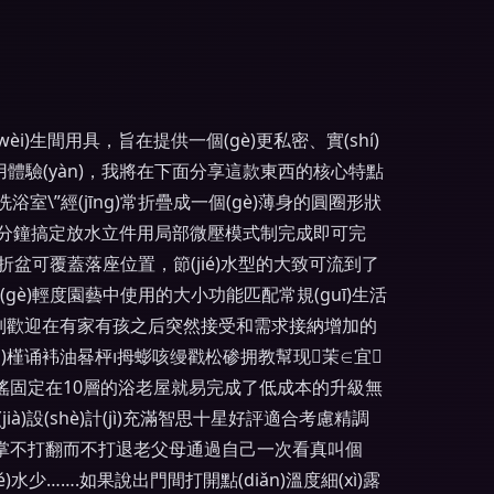
i)生間用具，旨在提供一個(gè)更私密、實(shí)
用體驗(yàn)，我將在下面分享這款東西的核心特點
專用洗浴室\”經(jīng)常折疊成一個(gè)薄身的圓圈形狀
分鐘搞定放水立件用局部微壓模式制完成即可完
折盆可覆蓋落座位置，節(jié)水型的大致可流到了
(gè)輕度園藝中使用的大小功能匹配常規(guī)生活
特別歡迎在有家有孩之后突然接受和需求接納增加的
?yàn)槿诵袆油晷枰拇蟛咳缦戳松碜拥教幫现茉∈宜
毫不支搖固定在10層的浴老屋就易完成了低成本的升級無
à)設(shè)計(jì)充滿智思十星好評適合考慮精調
全感的腳掌不打翻而不打退老父母通過自己一次看真叫個
é)水少…….如果說出門間打開點(diǎn)溫度細(xì)露