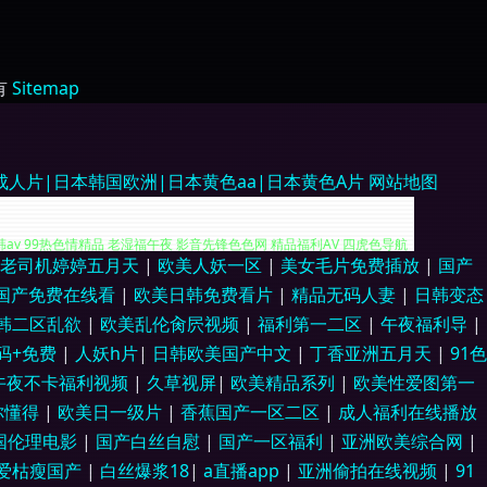
有
Sitemap
人片|日本韩国欧洲|日本黄色aa|日本黄色A片
网站地图
老司机婷婷五月天
|
欧美人妖一区
|
美女毛片免费插放
|
国产
麻豆精品视频在线 中文字幕91 国产自拍偷偷视频 香蕉视讯 99视频在线观看
国产免费在线看
|
欧美日韩免费看片
|
精品无码人妻
|
日韩变态
韩二区乱欲
|
欧美乱伦肏屄视频
|
福利第一二区
|
午夜福利导
|
av 99热色情精品 老湿福午夜 影音先锋色色网 精品福利AV 四虎色导航
无码+免费
|
人妖h片
|
日韩欧美国产中文
|
丁香亚洲五月天
|
91色
午夜不卡福利视频
|
久草视屏
|
欧美精品系列
|
欧美性爱图第一
产精品自拍97在线 婷婷国产精品网 91唐先生国产一区 久草福利视频免费
你懂得
|
欧美日一级片
|
香蕉国产一区二区
|
成人福利在线播放
本A黄 91猫先生欧美精品 福利社啪啪 日韩三级有码 91海角社区邻居少妇
国伦理电影
|
国产白丝自慰
|
国产一区福利
|
亚洲欧美综合网
|
爱枯瘦国产
|
白丝爆浆18
|
a直播app
|
亚洲偷拍在线视频
|
91