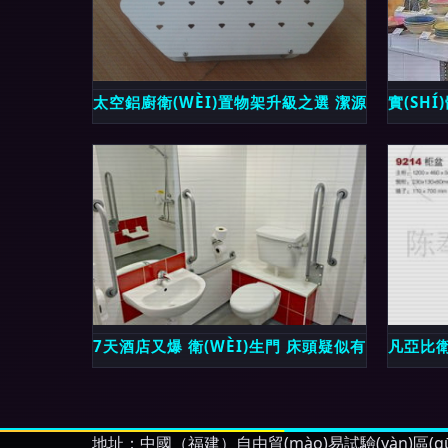
太空鋁廚衛(WÈI)置物架升級之選 潔源不銹鋼制
實(SH
7天酒店又爆 衛(WÈI)生門 床頭疑似有嘔吐物,酒
凡亞比衛
地址：中國（福建）自由貿(mào)易試驗(yàn)區(q