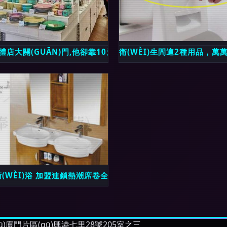
品廠的鉆石型加厚鋁角架評測
Í)體店大關(GUĀN)門,他卻靠10元店逆襲
衛(WÈI)生間這2種用品，萬
店應(YĪNG)如何安全有效的清潔消毒
(WÈI)浴 加盟連鎖熱潮席卷全國，全球招商正當(DĀNG)時(SHÍ
ū)廈門片區(qū)興港七里28號205室之三